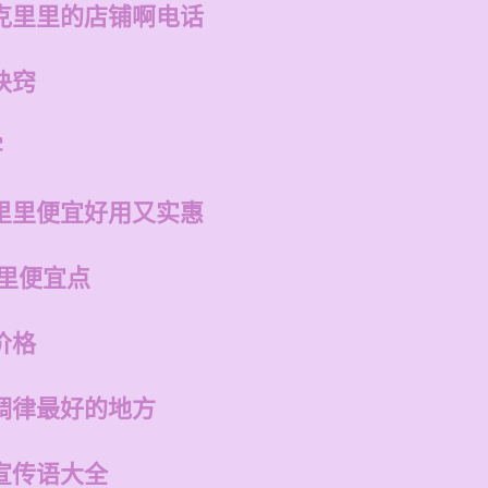
克里里的店铺啊电话
诀窍
字
里里便宜好用又实惠
哪里便宜点
价格
调律最好的地方
宣传语大全