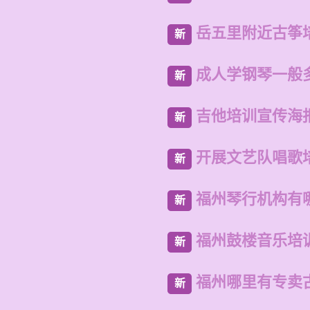
岳五里附近古筝
新
成人学钢琴一般
新
吉他培训宣传海
新
开展文艺队唱歌
新
福州琴行机构有
新
福州鼓楼音乐培
新
福州哪里有专卖
新