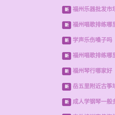
福州乐器批发市
新
福州唱歌排练哪
新
学声乐伤嗓子吗
新
福州唱歌排练哪
新
福州琴行哪家好
新
岳五里附近古筝
新
成人学钢琴一般
新