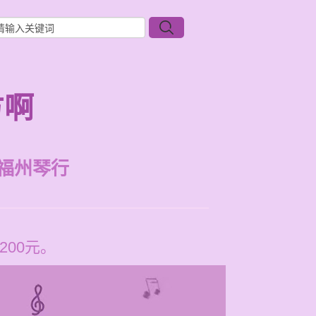
方啊
福州琴行
00元。