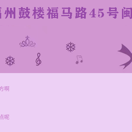
方啊
点呢