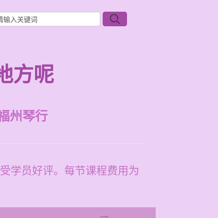
地方呢
福州琴行
受学员好评。每节课程费用为