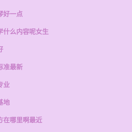
琴好一点
学什么内容呢女生
好
标准最新
专业
基地
方在哪里啊最近