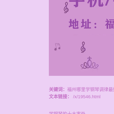
关键词：
福州哪里学钢琴调律最
文本链接：
/x/19546.html