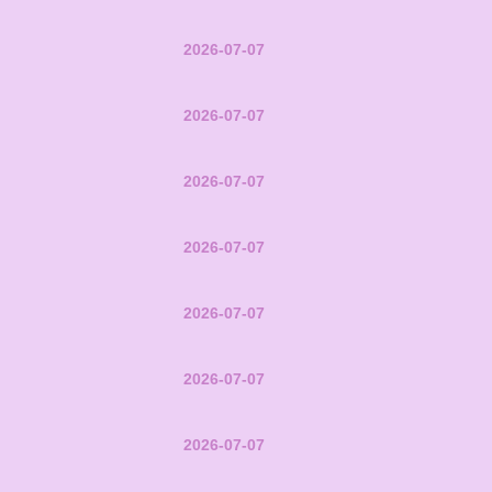
2026-07-07
2026-07-07
2026-07-07
2026-07-07
2026-07-07
2026-07-07
2026-07-07