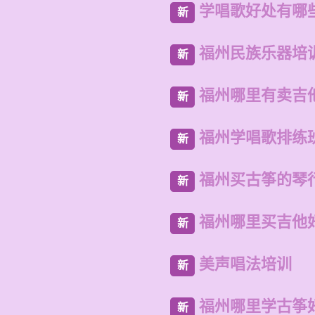
学唱歌好处有哪
新
福州民族乐器培
新
福州哪里有卖吉
新
福州学唱歌排练
新
福州买古筝的琴
新
福州哪里买吉他
新
美声唱法培训
新
福州哪里学古筝
新