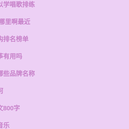
以学唱歌排练
在哪里啊最近
构排名榜单
筝有用吗
哪些品牌名称
何
800字
音乐