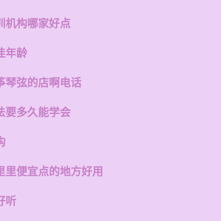
训机构哪家好点
佳年龄
筝琴弦的店啊电话
法要多久能学会
构
里里便宜点的地方好用
好听